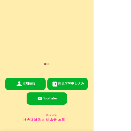
採用情報
園見学等申し込み
YouTube
7/3（金）Peek-a-boo♪
6/5(金) 「こ
ほっすいかい
開催のお知らせ
のお知らせ
社会福祉法人 法水会 本部