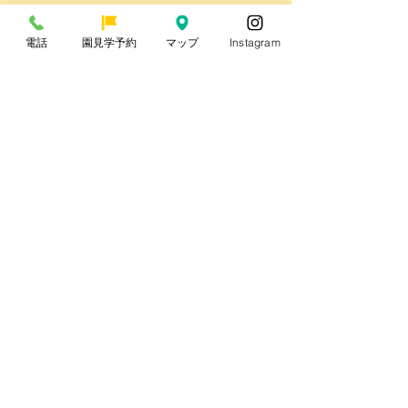
東所沢たんぽぽ駅前保育園
電話
園見学予約
マップ
Instagram
いるか児童クラブ・東所沢たんぽぽ児童クラブ
所沢市立やなぎ児童館
東所沢たんぽぽこども園
〒359-0014 埼玉県所沢市亀ケ谷172-1
TEL：04-2946-5200
情報公開