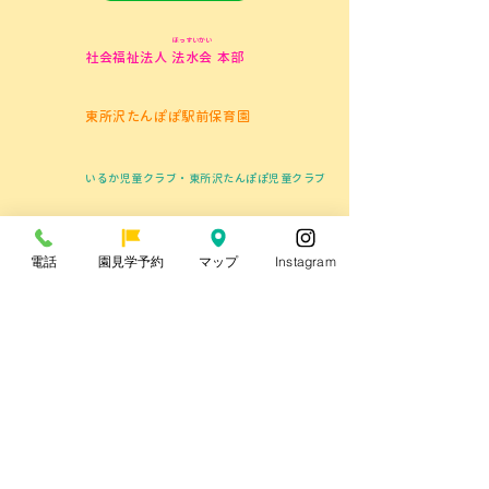
＼予約受付開始╱園見学
8/4（火）「つ
ほっすいかい
について
デー」のお知ら
社会福祉法人 法水会 本部
東所沢たんぽぽ駅前保育園
いるか児童クラブ・東所沢たんぽぽ児童クラブ
所沢市立やなぎ児童館
電話
園見学予約
マップ
Instagram
東所沢たんぽぽこども園
〒359-0014 埼玉県所沢市亀ケ谷172-1
TEL：04-2946-5200
情報公開