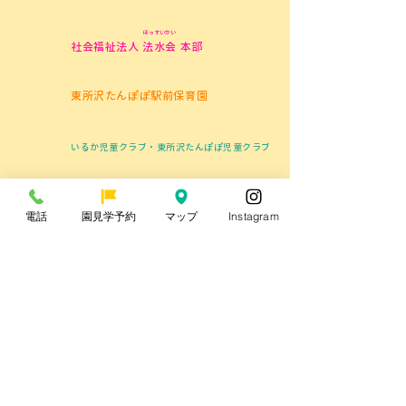
＼予約受付開始╱園見学
8/4（火）「つ
ほっすいかい
について
デー」のお知ら
社会福祉法人 法水会 本部
東所沢たんぽぽ駅前保育園
いるか児童クラブ・東所沢たんぽぽ児童クラブ
所沢市立やなぎ児童館
電話
園見学予約
マップ
Instagram
東所沢たんぽぽこども園
〒359-0014 埼玉県所沢市亀ケ谷172-1
TEL：04-2946-5200
情報公開